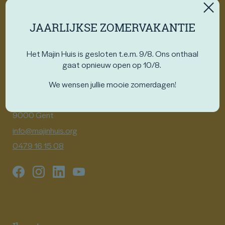
Missie / visie
JAARLIJKSE ZOMERVAKANTIE
Vrijwilligerswerk
Samenwerking
Het Majin Huis is gesloten t.e.m. 9/8. Ons onthaal
gaat opnieuw open op 10/8.
Nieuws
We wensen jullie mooie zomerdagen!
Blog
Sint-Elisabethplein 7
Publicaties
9000 Gent
info@majinhuis.org
Kalender
0479 16 15 08
Contact
Steunen