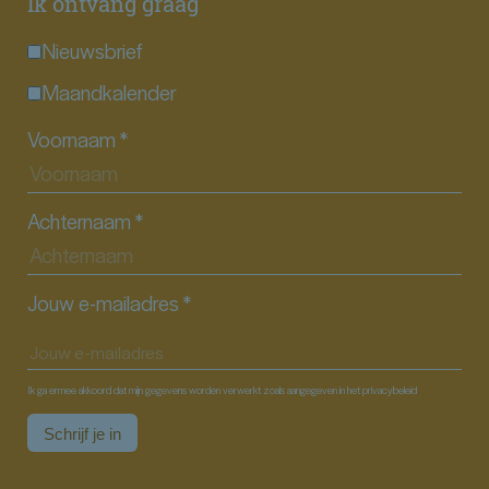
Ik ontvang graag
Nieuwsbrief
Maandkalender
Voornaam
*
Achternaam
*
Jouw e-mailadres
*
Ik ga ermee akkoord dat mijn gegevens worden verwerkt zoals aangegeven in het privacybeleid
Schrijf je in